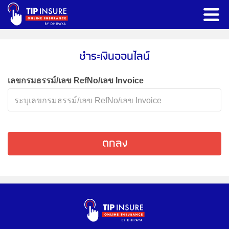
ชำระเงินออนไลน์
เลขกรมธรรม์/เลข RefNo/เลข Invoice
ตกลง