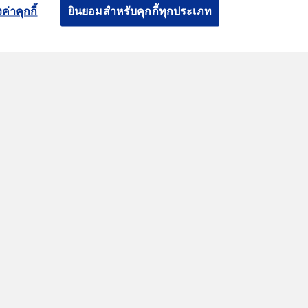
รอื่นๆ
ดาวน์โหลด TIP Insure
ค่าคุกกี้
ยินยอมสำหรับคุกกี้ทุกประเภท
ประกันภัย
ินออนไลน์
นภาษี
ยนการบริการ
ติดต่อเมื่อระบบขัดข้อง
การคุ้มครองข้อมูลส่วน
การใช้งานคุกกี้