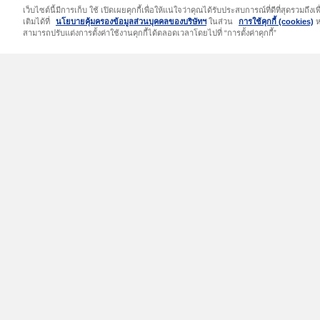
เกี่ยวกับเรา
ผลิตภัณฑ์ของเรา
เว็บไซต์นี้มีการเก็บ ใช้ เปิดเผยคุกกี้เพื่อให้แน่ใจว่าคุณได้รับประสบการณ์ที่ดีที่สุดรวม
เติมได้ที่
นโยบายคุ้มครองข้อมูลส่วนบุคคลของบริษัทฯ
ในส่วน
การใช้คุกกี้ (cookies)
ห
TIPINSURE.com
ประกันรถยนต์
สามารถปรับแต่งการตั้งค่าใช้งานคุกกี้ได้ตลอดเวลาโดยไปที่ “การตั้งค่าคุกกี้”
ข่าวสารและกิจกรรม
ประกันการเดินทาง
ช่องทางติดต่อบริษัท
ประกันอุบัติเหตุส่วนบุคคล
ประกันภัยสุขภาพ
ประกันที่อยู่อาศัย
ประกันจักรยาน
ประกันภัยสัตว์เลี้ยง
ประกันภัยโรคไข้เลือดออก
ทิพยไซเบอร์ (TIP Personal
Cyber)
ประกันภัยเซิร์ฟสเก็ต
(Surfskate)
ประกันภัยคุ้มครองโรคฝีดาษ
วานรหรือฝีดาษลิง
ประกันภัยโรคมะเร็ง (TIP
Cancer Plus)