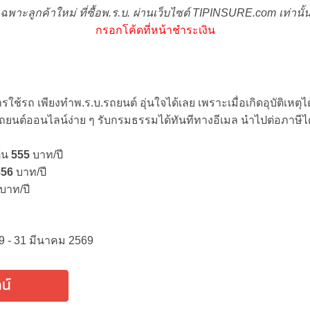
เฉพาะลูกค้าใหม่ ที่ซื้อพ.ร.บ. ผ่านเว็บไซต์ TIPINSURE.com เท่านั้น
กรอกโค้ดที่หน้าชำระเงิน
ช้รถ เพียงทำพ.ร.บ.รถยนต์ อุ่นใจได้เลย เพราะเมื่อเกิดอุบัติเหตุ
ถยนต์ออนไลน์ง่าย ๆ รับกรมธรรมได้ทันทีทางอีเมล นำไปต่อภาษีไ
ต้น
555
บาท/ปี
856
บาท/ปี
บาท/ปี
569 - 31 มีนาคม 2569
น์