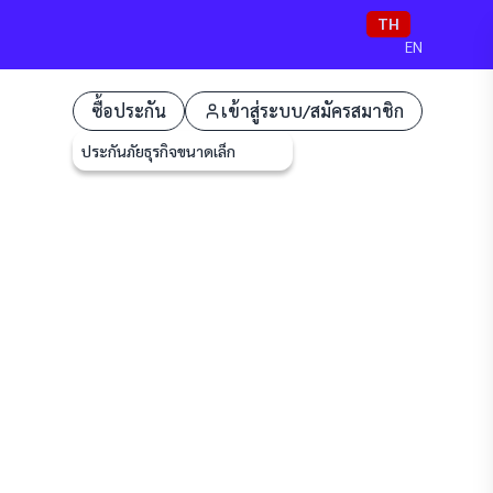
TH
EN
ซื้อประกัน
เข้าสู่ระบบ/สมัครสมาชิก
ประกันภัยธุรกิจขนาดเล็ก
ี่บริษัทฯ
มบูรณ์
ษัทฯ
ะบริษัท
ัติตาม
2
เจ้าและ
ดังต่อ
ให้บริษัทฯ
องบริ
ดความเสียหาย
่เกิดขึ้นกับ
ความเสียหาย
ให้ไว้