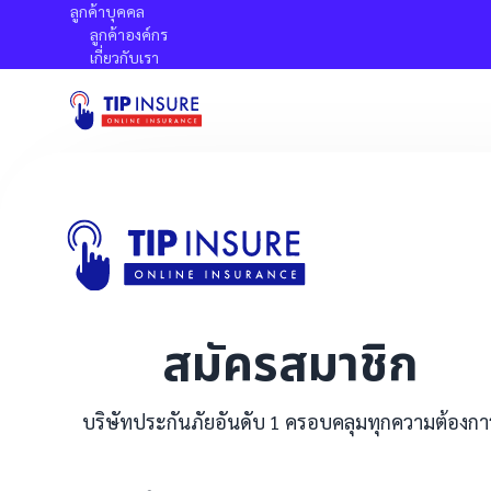
ลูกค้าบุคคล
ลูกค้าองค์กร
เกี่ยวกับเรา
TIP Insure
ข้าพเ
ชื่อ
ข้าพเจ้า
(“นโย
กำหนดสำห
นโยบา
ข้าพเจ้า
จะเก็
นโยบา
ข้าพเจ้า
อีเมล
(“พ.ร
บริษัทฯ 
บอกเลิกส
ไปนี้
สมัครสมาชิก
**โปร
กรณีที่ผู
ษัทฯ 
ต่อทรัพย์
ประเภทประกั
ทรัพย์สิน
บริษัทประกันภัยอันดับ 1 ครอบคลุมทุกความต้องกา
1. กา
กรณีที่ผู
ข้าพเจ
ต่อทรัพย์
นามสกุ