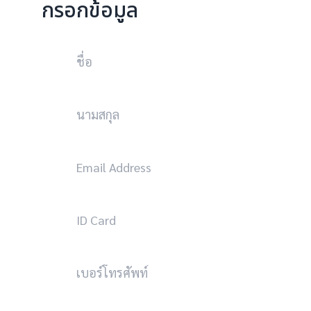
กรอกข้อมูล
แก่บริ
แบบฟอร์มการใ
แหล่ง
ข้าพเจ้ายินยอมให
บุคคลไ
โทรศัพท์ ข้อมูลท
การนำ
บริการแก่ข้าพเจ
ตลาด 
แล้ว เพื่อให้บร
เปิดเ
ข้าพเจ้าอาจสนใ
บริษั
ข้าพเจ้า รวมทั้
ส่วนบุ
สัญญาหรือคู่ค้
ยินยอม
2. เงื
ข้าพเจ้ารั
ข้าพเ
เป็นก
ยอมรั
โดยข้
รายละ
ประกัน