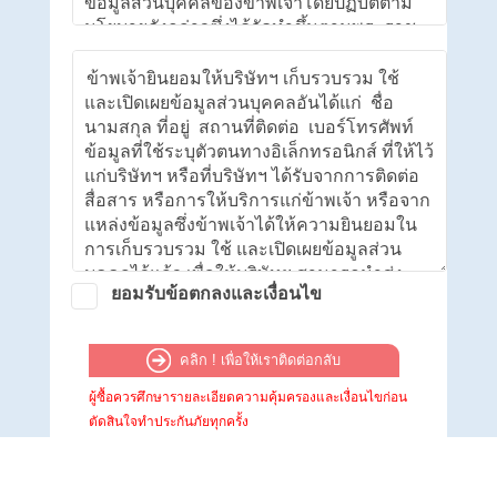
ข้อมูลส่วนบุคคลของข้าพเจ้าโดยปฏิบัติตาม
นโยบายดังกล่าวซึ่งได้จัดทำขึ้นตามพระราช
บัญญัติคุ้มครองข้อมูลส่วนบุคคล พ.ศ.2562
(“พ.ร.บ.คุ้มครองข้อมูลส่วนบุคคล”) ข้าพเจ้าจึง
ให้ความยินยอมเป็นการเฉพาะในกรณีดังต่อ
ไปนี้
**โปรดอ่านทำความเข้าใจรายละเอียดที่
ปรากฏในนโยบายคุ้มครองข้อมูลส่วนบุคคล
ของบริษัทฯ ให้ครบถ้วน และให้ความยินยอม
ตามเจตนาของท่าน
ยอมรับข้อตกลงและเงื่อนไข
คลิก ! เพื่อให้เราติดต่อกลับ
ผู้ซื้อควรศึกษารายละเอียดความคุ้มครองและเงื่อนไขก่อน
ตัดสินใจทำประกันภัยทุกครั้ง