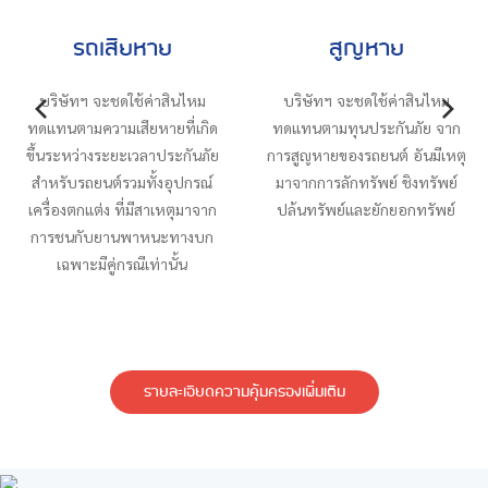
สูญหาย
รถไฟไหม้
บริษัทฯ จะชดใช้ค่าสินไหม
บริษัทฯ จะชดใช้ค่าสินไหม
ดแทนตามทุนประกันภัย จาก
ทดแทนตามความเสียหายจาก
รสูญหายของรถยนต์ อันมีเหตุ
ไฟไหม้ ไม่ว่าจะเป็นการไหม้โดย
ท
มาจากการลักทรัพย์ ชิงทรัพย์
ตัวของรถยนต์เอง หรือเป็นการ
ปล้นทรัพย์และยักยอกทรัพย์
ไหม้ที่เกิดจากสาเหตุอื่นๆ
โ
รายละเอียดความคุ้มครองเพิ่มเติม