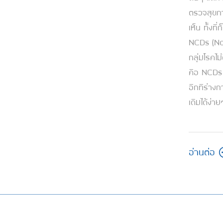
ตรวจสุขภาพ
เห็น ทั้งที
NCDs (N
กลุ่มโรคไม่ต
คือ NCDs 
อีกทีร่างก
เดิมได้ง่าย
อ่านต่อ