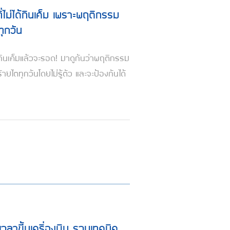
งที่ไม่ได้กินเค็ม เพราะพฤติกรรม
ทุกวัน
่กินเค็มแล้วจะรอด! มาดูกันว่าพฤติกรรม
ายไตทุกวันโดยไม่รู้ตัว และจะป้องกันได้
ูเวลาขึ้นเครื่องบิน รวมเทคนิค