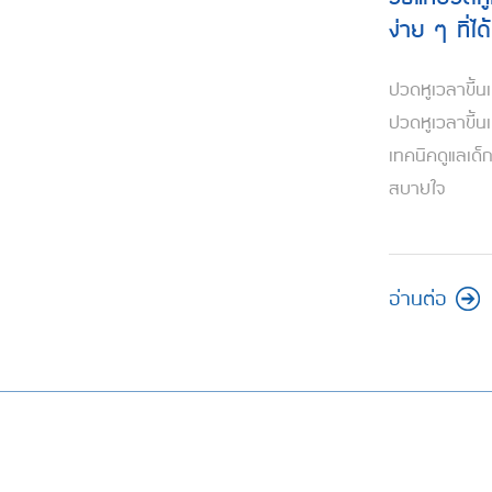
ง่าย ๆ ที่ไ
ปวดหูเวลาขึ้น
ปวดหูเวลาขึ้นเ
เทคนิคดูแลเด็ก
สบายใจ
อ่านต่อ